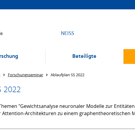
NEISS
rschung
Beteiligte
g
Forschungsseminar
Ablaufplan SS 2022
S 2022
Themen "Gewichtsanalyse neuronaler Modelle zur Entitäte
 Attention-Architekturen zu einem graphentheoretischen 