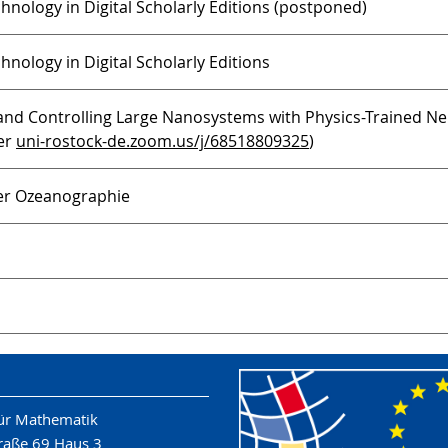
nology in Digital Scholarly Editions (postponed)
nology in Digital Scholarly Editions
and Controlling Large Nanosystems with Physics-Trained Ne
der
uni-rostock-de.zoom.us/j/68518809325
)
der Ozeanographie
 für Mathematik
raße 69 Haus 3